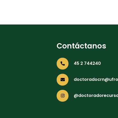
Contáctanos
45 2 744240
doctoradocrn@ufron
@doctoradorecurso