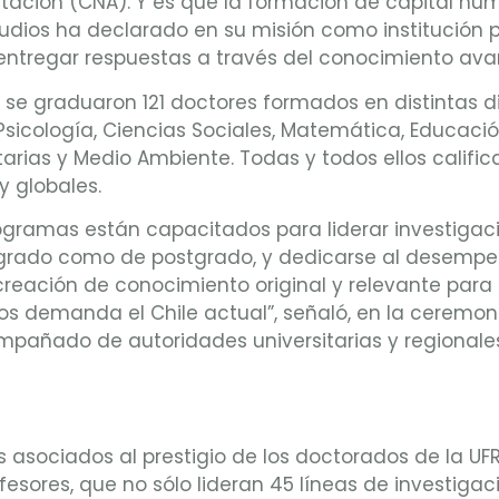
itación (CNA). Y es que la formación de capital hu
dios ha declarado en su misión como institución p
entregar respuestas a través del conocimiento av
lio se graduaron 121 doctores formados en distintas 
, Psicología, Ciencias Sociales, Matemática, Educaci
arias y Medio Ambiente. Todas y todos ellos califi
y globales.
ogramas están capacitados para liderar investiga
egrado como de postgrado, y dedicarse al desempeño
creación de conocimiento original y relevante para n
os demanda el Chile actual”, señaló, en la ceremon
mpañado de autoridades universitarias y regionales,
asociados al prestigio de los doctorados de la UFR
fesores, que no sólo lideran 45 líneas de investiga