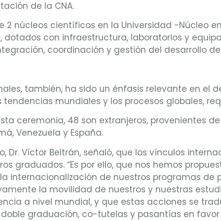
itación de la CNA.
e 2 núcleos científicos en la Universidad -Núcleo e
 dotados con infraestructura, laboratorios y equipa
ntegración, coordinación y gestión del desarrollo de
ales, también, ha sido un énfasis relevante en el d
 tendencias mundiales y los procesos globales, requ
sta ceremonia, 48 son extranjeros, provenientes de B
amá, Venezuela y España.
 Dr. Víctor Beltrán, señaló, que los vínculos inter
turos graduados. “Es por ello, que nos hemos propues
r la internacionalización de nuestros programas de
ente la movilidad de nuestros y nuestras estudian
lencia a nivel mundial, y que estas acciones se tr
e doble graduación, co-tutelas y pasantías en favo